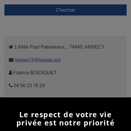
Chercher
1 Allée Paul Patoureaux, , 74940, ANNECY
lespep74@lespep.org
Fabrice BOUSQUET
04 50 23 76 23
Le respect de votre vie
Cliquez ici
pour nous découvrir !
privée est notre priorité