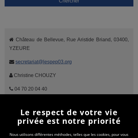
Chercher
Château de Bellevue, Rue Aristide Briand, 03400,
YZEURE
secretariat@lespep03.org
Christine CHOUZY
04 70 20 04 40
Le respect de votre vie
privée est notre priorité
Cliquez ici
pour nous découvrir !
Nous utilisons différentes méthodes, telles que les cookies, pour vous
LES PEP DE L’ALLIER (03)