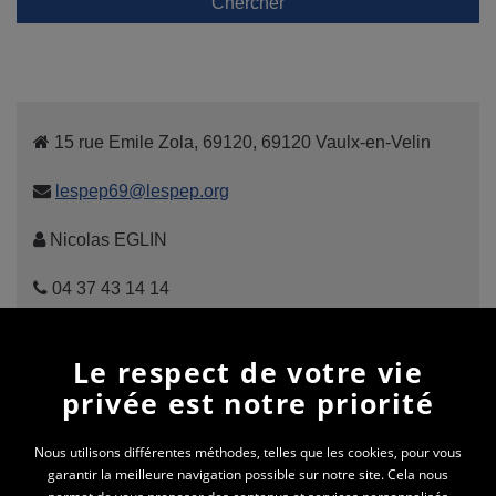
Chercher
15 rue Emile Zola, 69120, 69120 Vaulx-en-Velin
lespep69@lespep.org
Nicolas EGLIN
04 37 43 14 14
Le respect de votre vie
privée est notre priorité
Cliquez ici
pour nous découvrir !
Nous utilisons différentes méthodes, telles que les cookies, pour vous
LES PEP DU RHÔNE (69)
garantir la meilleure navigation possible sur notre site. Cela nous